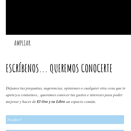
AMPLIAR
ESCRÍBENOS... QUEREMOS CONOCERTE
Déjanos tus preguntas, sugerencias, opiniones o cualquier otra cosa que te
apetezca contarnos... queremos conocer tus gustos e intereses para poder
mejorar y hacer de
El Oso y su Libro
un espacio común.