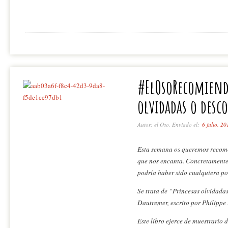
#ElOsoRecomiend
olvidadas o desc
Autor: el Oso, Enviado el:
6 julio, 20
Esta semana os queremos recome
que nos encanta. Concretamente
podría haber sido cualquiera por
Se trata de “Princesas olvidada
Dautremer, escrito por Philippe
Este libro ejerce de muestrario