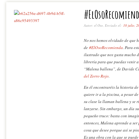
#ElOsoRecomiend
Autor: el Oso, Enviado el:
10 julio, 
No nos hemos olvidado de que hoy
de
#ElOsoRecomienda
. Para es
ilustrado que nos gusta mucho d
librería para que puedas venir a
“Malena ballena”, de Davide Ca
del Zorro Rojo
.
En él encontraréis la historia d
quiere ir a la piscina, a pesar d
su clase la llaman ballena y se 
lanzarse. Sin embargo, un día s
pequeño truco: basta con imagina
entonces, Malena aprende a ser 
cosa que desee porque así se pie
Es una obra con la que se puede