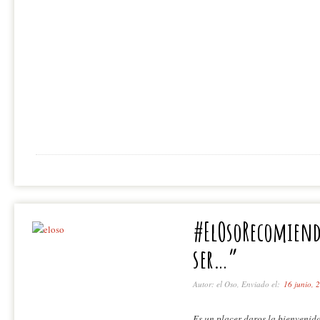
#ElOsoRecomiend
ser…”
Autor: el Oso, Enviado el:
16 junio, 
Es un placer daros la bienvenid