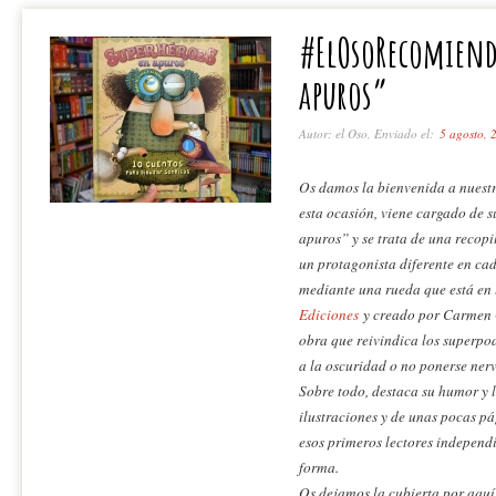
#ElOsoRecomiend
apuros”
Autor: el Oso, Enviado el:
5 agosto, 
Os damos la bienvenida a nuest
esta ocasión, viene cargado de 
apuros” y se trata de una recopi
un protagonista diferente en cad
mediante una rueda que está en 
Ediciones
y creado por Carmen G
obra que reivindica los superpo
a la oscuridad o no ponerse ner
Sobre todo, destaca su humor y lo
ilustraciones y de unas pocas pá
esos primeros lectores independ
forma.
Os dejamos la cubierta por aquí,