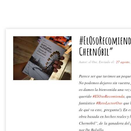
#ElOsoRecomiend
Chernóbil”
Autor: el Oso, Enviado el:
27 agosto,
Parece ser que tuvimos un peque
No podemos dejaros sin vuestra 
os damos la bienvenida una vez 
querido
#ElOsoRecomienda
, qu
fantástico
#RetoLectorOso
que l
de qué va esto, ¡pregunta!). En
obra basada en hechos reales y 
Chernóbil”, de la ganadora del 
por De Bolsillo.