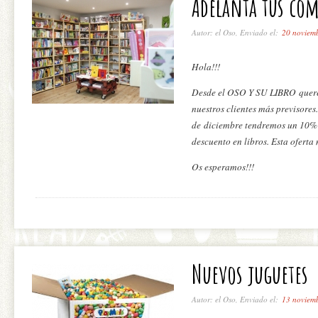
Adelanta tus co
Autor: el Oso, Enviado el:
20 noviem
Hola!!!
Desde el OSO Y SU LIBRO quere
nuestros clientes más previsores
de diciembre tendremos un 10% 
descuento en libros. Esta oferta 
Os esperamos!!!
Nuevos juguetes
Autor: el Oso, Enviado el:
13 noviem