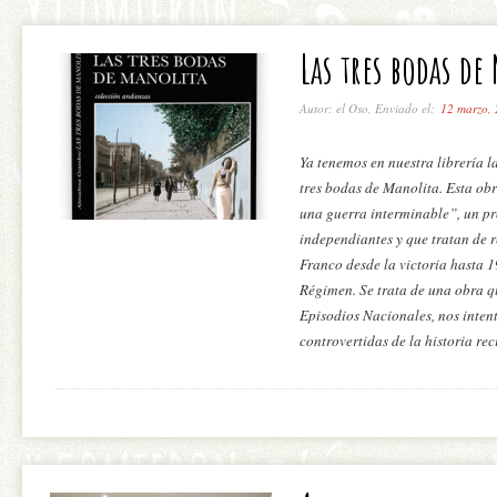
Las tres bodas de
Autor: el Oso, Enviado el:
12 marzo,
Ya tenemos en nuestra librería 
tres bodas de Manolita. Esta ob
una guerra interminable”, un pr
independiantes y que tratan de r
Franco desde la victoria hasta 1
Régimen. Se trata de una obra q
Episodios Nacionales, nos inten
controvertidas de la historia re