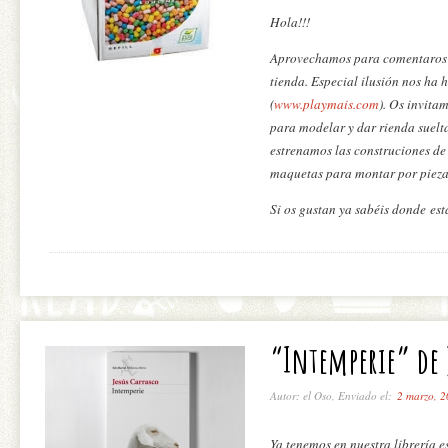
Hola!!!
Aprovechamos para comentaros 
tienda. Especial ilusión nos ha
(
www.playmais.com
). Os invita
para modelar y dar rienda suelt
estrenamos las construciones de
maquetas para montar por pieza
Si os gustan ya sabéis donde es
“Intemperie” de 
Autor: el Oso, Enviado el:
2 marzo, 
Ya tenemos en nuestra librería e