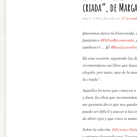
criada”, de Marg
Autor: el Oso, Enviado el:
27 noviem
Queremos daros la bienvenida, 
fantástico
#ElOsoRecomienda
,
tambores*… ¡El
#RetoLectorOs
En esta ocasión, siguiendo las d
recomendaros un libro que haya 
elegido, por tanto, uno de la m
la criada”.
Aquellxs lectorxs que conocen a
y dura. La obra que recomendamo
me gustaría decir que nos queda 
puede ser difícil y atacar a las
de abrir ojos y que estos se mant
Sobre la edición,
Ediciones Sa
y estamos deseando que “Los tes