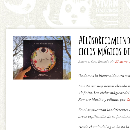
#ElOsoRecomiend
ciclos mágicos d
Autor: el Oso, Enviado el:
25 marzo,
Os damos la bienvenida otra se
En esta ocasión hemos elegido 
«Infinito. Los ciclos mágicos d
Romero Mariño y editado por
Z
En él se muestran los diferentes
breve explicación de su funciona
Desde el ciclo del agua hasta la