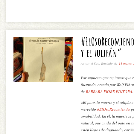
#ElOsoRecomienda
y el tulipán”
Autor: el Oso, Enviado el:
18 marzo,
Por supuesto que teníamos que 
ilustrado, creado por Wolf Elbr
de
BARBARA FIORE EDITORA
.
«El pato, la muerte y el tulipán
merecido
#ElOsoRecomienda
po
amabilidad. En él, la muerte se
natural, que cuida del pato en 
estén llenos de dignidad y cariñ