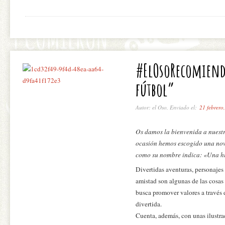
#ElOsoRecomiend
fútbol”
Autor: el Oso, Enviado el:
21 febrero
Os damos la bienvenida a nuest
ocasión hemos escogido una novel
como su nombre indica: «Una his
Divertidas aventuras, personajes
amistad son algunas de las cosas
busca promover valores a través d
divertida.
Cuenta, además, con unas ilustra