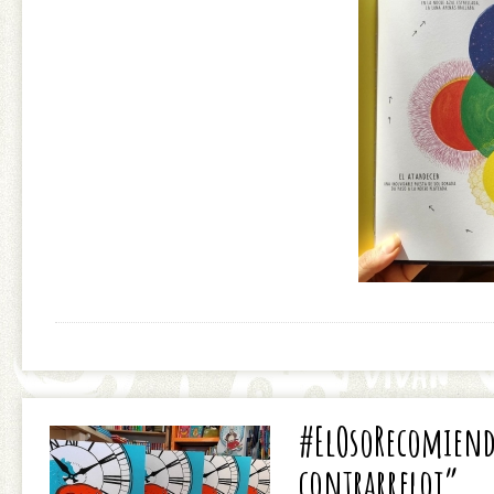
#ElOsoRecomiend
contrarreloj”