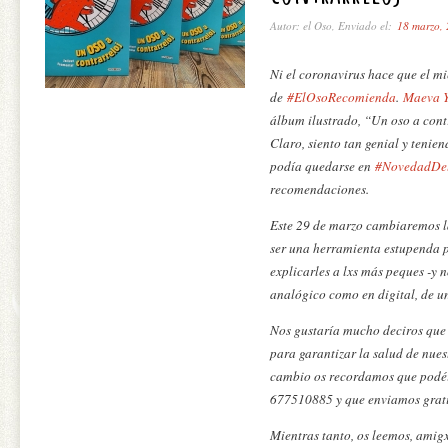
Autor: el Oso, Enviado el:
18 marzo,
Ni el coronavirus hace que el mi
de
#ElOsoRecomienda
.
Maeva 
álbum ilustrado, “Un oso a cont
Claro, siento tan genial y tenie
podía quedarse en
#NovedadDe
recomendaciones.
Este 29 de marzo cambiaremos l
ser una herramienta estupenda 
explicarles a lxs más peques -y 
analógico como en digital, de un
Nos gustaría mucho deciros que 
para garantizar la salud de nues
cambio os recordamos que podéi
677510885 y que enviamos grati
Mientras tanto, os leemos, amigx