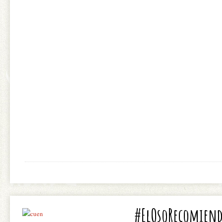
#ElOsoRecomienda