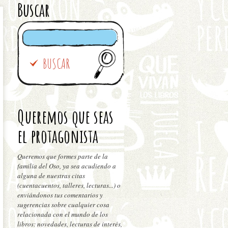
Buscar
Queremos que seas
el protagonista
Queremos que formes parte de la
familia del Oso, ya sea acudiendo a
alguna de nuestras citas
(cuentacuentos, talleres, lecturas...) o
enviándonos tus comentarios y
sugerencias sobre cualquier cosa
relacionada con el mundo de los
libros: novedades, lecturas de interés,