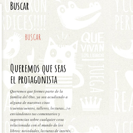
Buscar
Queremos que seas
el protagonista
Queremos que formes parte de la
familia del Oso, ya sea acudiendo a
alguna de nuestras citas
(cuentacuentos, talleres, lecturas...) o
enviándonos tus comentarios y
sugerencias sobre cualquier cosa
relacionada con el mundo de los
libros: novedades, lecturas de interés,