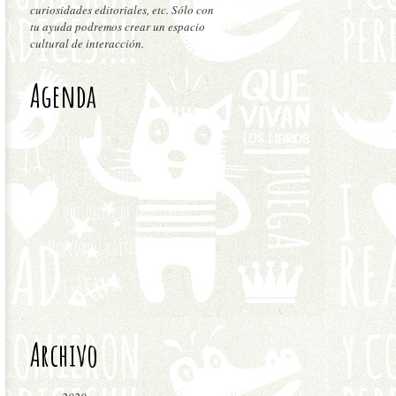
curiosidades editoriales, etc. Sólo con
tu ayuda podremos crear un espacio
cultural de interacción.
Agenda
Actividades
El Oso recomienda
Lo que dicen de nosotros
Novedades editoriales
Sin categoría
Archivo