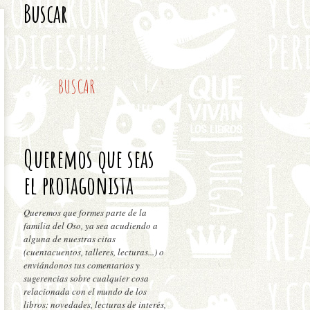
Buscar
Queremos que seas
el protagonista
Queremos que formes parte de la
familia del Oso, ya sea acudiendo a
alguna de nuestras citas
(cuentacuentos, talleres, lecturas...) o
enviándonos tus comentarios y
sugerencias sobre cualquier cosa
relacionada con el mundo de los
libros: novedades, lecturas de interés,