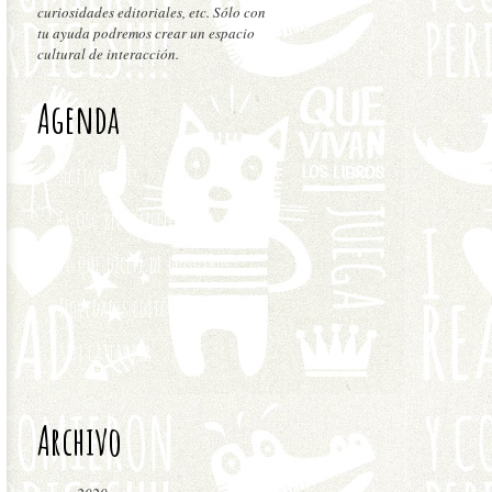
curiosidades editoriales, etc. Sólo con
tu ayuda podremos crear un espacio
cultural de interacción.
Agenda
Actividades
El Oso recomienda
Lo que dicen de nosotros
Novedades editoriales
Sin categoría
Archivo