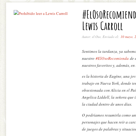
#ElOsoRecomienda
Lewis Carroll
Autor: el Oso, Enviado el:
10 mayo, 
Sentimos la tardanza, ya sabemo
nuestro
#ElOsoRecomienda
de e
nuestros favoritos y, además, en
es la historia de Eugène, una jov
trabajo en Nueva York, donde te
obsesionada con
Alicia en el Pa
Angelica Liddell, la señora que i
la ciudad dentro de unos días.
O podríamos resumirla como una
personajes que hacen reír a carc
de juegos de palabras y situacio