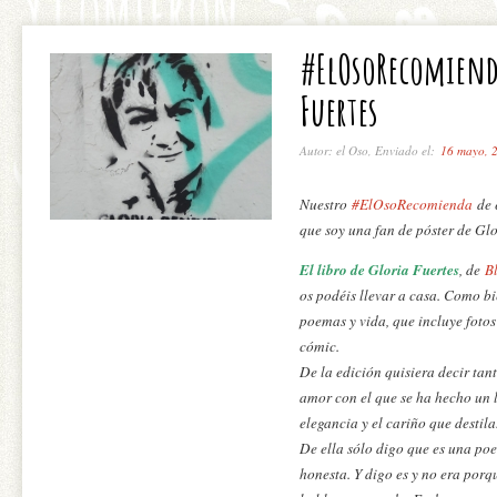
#ElOsoRecomienda
Fuertes
Autor: el Oso, Enviado el:
16 mayo, 
Nuestro
#ElOsoRecomienda
de 
que soy una fan de póster de Glo
El libro de Gloria Fuertes
, de
B
os podéis llevar a casa. Como bi
poemas y vida, que incluye fotos
cómic.
De la edición quisiera decir tan
amor con el que se ha hecho un l
elegancia y el cariño que destila
De ella sólo digo que es una poet
honesta. Y digo es y no era porq