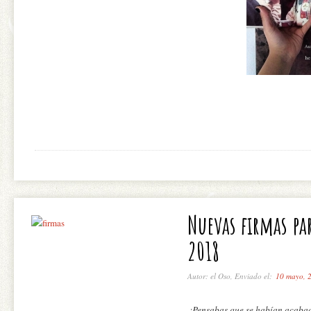
Nuevas firmas par
2018
Autor: el Oso, Enviado el:
10 mayo, 
¿Pensabas que se habían acabado