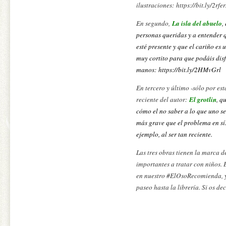
ilustraciones: https://bit.ly/2rfe
En segundo,
La isla del abuelo
,
personas queridas y a entender 
esté presente y que el cariño es 
muy cortito para que podáis disf
manos: https://bit.ly/2HMvGrl
En tercero y último -sólo por es
reciente del autor:
El grotlin
, q
cómo el no saber a lo que uno se
más grave que el problema en sí
ejemplo, al ser tan reciente.
Las tres obras tienen la marca d
importantes a tratar con niños. 
en nuestro #ElOsoRecomienda, y
paseo hasta la librería. Si os de